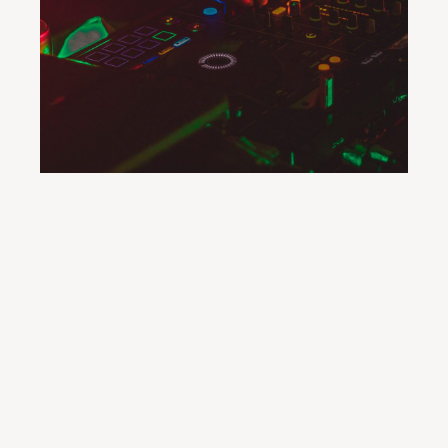
DJ
Vragen? Neem contact met ons
op.
Voor vragen, informatie en opmerkingen kun je contact
opnemen via: